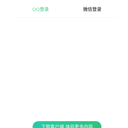
查看更多内容，请下载客户端
QQ登录
微信登录
立即下载
特色产品
全民K歌
银河音效
QPlay
Fan直播伴侣
车载互联
QQ演出
下载客户端 体验更多内容