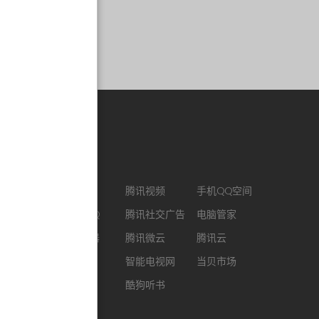
合作链接
CJ ENM
腾讯视频
手机QQ空间
最新版QQ
腾讯社交广告
电脑管家
QQ浏览器
腾讯微云
腾讯云
企鹅FM
智能电视网
当贝市场
酷我音乐
酷狗听书