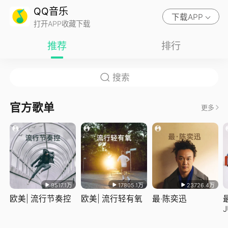
QQ音乐
下载APP
打开APP收藏下载
推荐
排行
官方歌单
更多
9517.1万
17805.1万
23726.4万
欧美| 流行节奏控
欧美| 流行轻有氧
最·陈奕迅
J