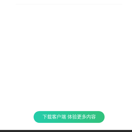
查看更多内容，请下载客户端
立即下载
特色产品
合
CJ 
最新
全民K歌
银河音效
TME CONNECT
Fan直播伴侣
QQ
企鹅
车载互联
QQ演出
QQ音乐 SKILLS
酷
下载客户端 体验更多内容
TME集团官网