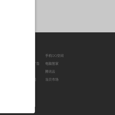
作链接
ENM
腾讯视频
手机QQ空间
版QQ
腾讯社交广告
电脑管家
浏览器
腾讯微云
腾讯云
FM
智能电视网
当贝市场
我音乐
酷狗听书