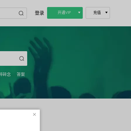
登录
开通VIP
充值
碎碎念
答案