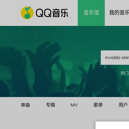
音乐馆
我的音
热门
单曲
专辑
MV
歌单
用户