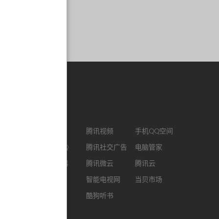
合作链接
CJ ENM
腾讯视频
手机QQ空间
最新版QQ
腾讯社交广告
电脑管家
QQ浏览器
腾讯微云
腾讯云
企鹅FM
智能电视网
当贝市场
酷我音乐
酷狗听书