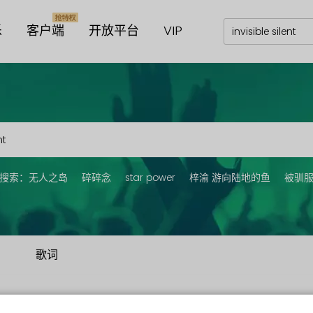
乐
客户端
开放平台
VIP
搜索：
无人之岛
碎碎念
star power
梓渝 游向陆地的鱼
被驯
歌词