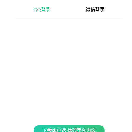
查看更多内容，请下载客户端
QQ登录
微信登录
立即下载
特色产品
全民K歌
银河音效
QPlay
Fan直播伴侣
车载互联
QQ演出
下载客户端 体验更多内容