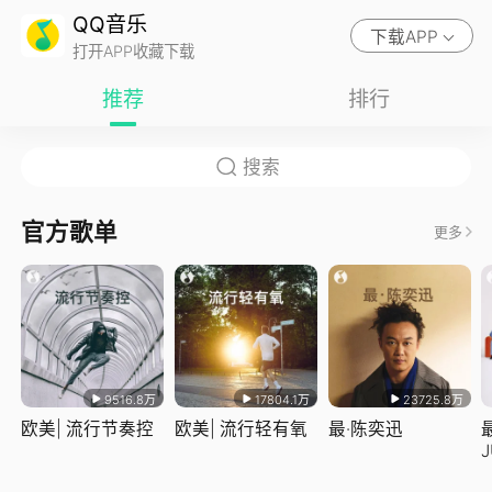
QQ音乐
下载APP
打开APP收藏下载
推荐
排行
官方歌单
更多
9516.8万
17804.1万
23725.8万
欧美| 流行节奏控
欧美| 流行轻有氧
最·陈奕迅
J