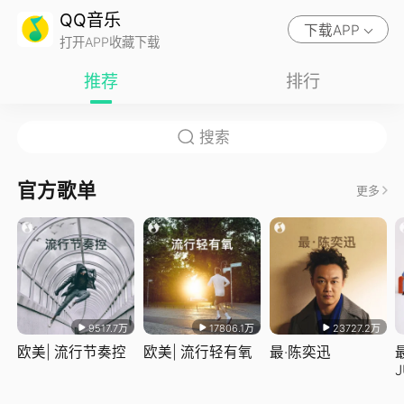
QQ音乐
下载APP
打开APP收藏下载
推荐
排行
官方歌单
更多
9517.7万
17806.1万
23727.2万
欧美| 流行节奏控
欧美| 流行轻有氧
最·陈奕迅
J