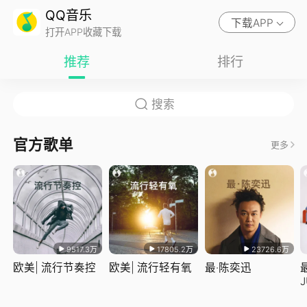
QQ音乐
下载APP
打开APP收藏下载
推荐
排行
官方歌单
更多
9517.3万
17805.2万
23726.6万
欧美| 流行节奏控
欧美| 流行轻有氧
最·陈奕迅
J