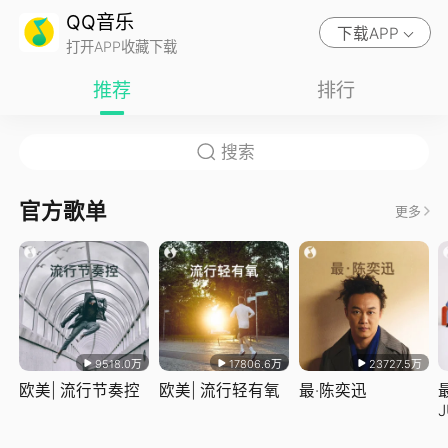
QQ音乐
下载APP
打开APP收藏下载
推荐
排行
官方歌单
更多
9518.0万
17806.6万
23727.5万
欧美| 流行节奏控
欧美| 流行轻有氧
最·陈奕迅
J