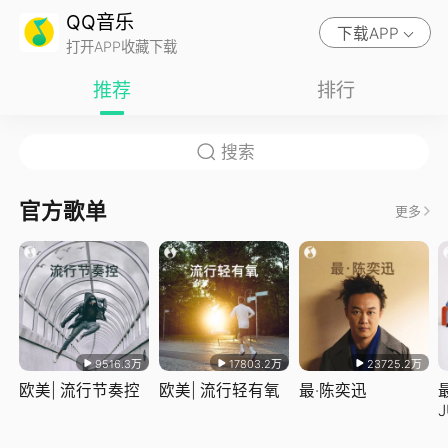
QQ音乐
下载APP
打开APP收藏下载
推荐
排行
官方歌单
更多
9516.3万
17803.2万
23725.2万
欧美| 流行节奏控
欧美| 流行轻有氧
最·陈奕迅
J