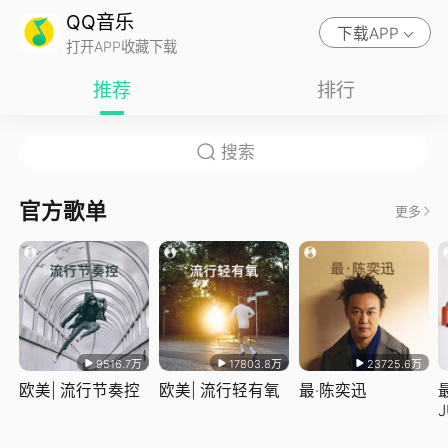
QQ音乐
下载APP
打开APP收藏下载
推荐
排行
官方歌单
更多
9516.7万
17803.8万
23725.6万
欧美| 流行节奏控
欧美| 流行轻有氧
最·陈奕迅
J