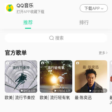
QQ音乐
下载APP
打开APP收藏下载
推荐
排行
官方歌单
更多
9518.0万
17806.6万
23727.5万
欧美| 流行节奏控
欧美| 流行轻有氧
最·陈奕迅
J