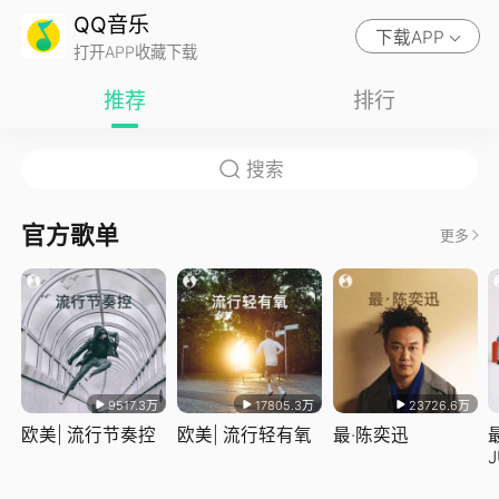
QQ音乐
下载APP
打开APP收藏下载
推荐
排行
官方歌单
更多
9517.3万
17805.3万
23726.6万
欧美| 流行节奏控
欧美| 流行轻有氧
最·陈奕迅
J