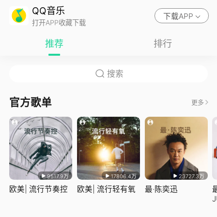
QQ音乐
下载APP
打开APP收藏下载
推荐
排行
官方歌单
更多
9517.9万
17806.4万
23727.3万
欧美| 流行节奏控
欧美| 流行轻有氧
最·陈奕迅
J