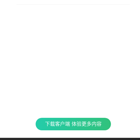
查看更多内容，请下载客户端
立即下载
特色产品
合
CJ 
最新
全民K歌
银河音效
TME CONNECT
Fan直播伴侣
QQ
企鹅
车载互联
QQ演出
QQ音乐 SKILLS
酷
下载客户端 体验更多内容
TME集团官网