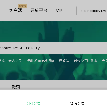
乐
客户端
开放平台
VIP
搜索：
无人之岛
梓渝 游向陆地的鱼
碎碎念
时代少年团新歌
无
歌词
QQ登录
微信登录