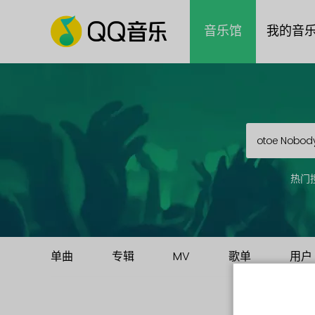
音乐馆
我的音
热门
单曲
专辑
MV
歌单
用户