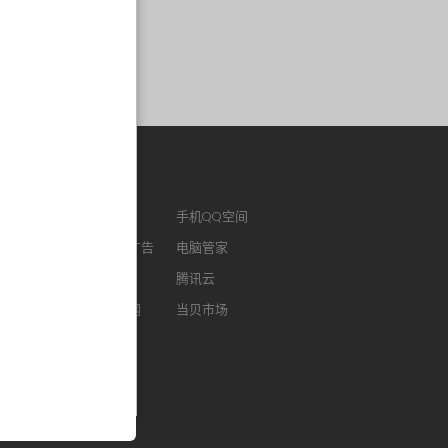
作链接
ENM
腾讯视频
手机QQ空间
版QQ
腾讯社交广告
电脑管家
浏览器
腾讯微云
腾讯云
FM
智能电视网
当贝市场
我音乐
酷狗听书