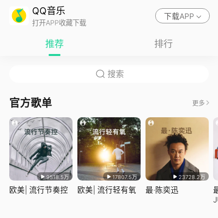
QQ音乐
下载APP
打开APP收藏下载
推荐
排行
官方歌单
更多
9518.5万
17807.5万
23728.2万
欧美| 流行节奏控
欧美| 流行轻有氧
最·陈奕迅
J