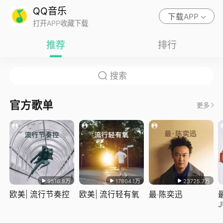
QQ音乐
下载APP
打开APP收藏下载
推荐
排行
官方歌单
更多
9516.8万
17804.1万
23725.7万
欧美| 流行节奏控
欧美| 流行轻有氧
最·陈奕迅
J