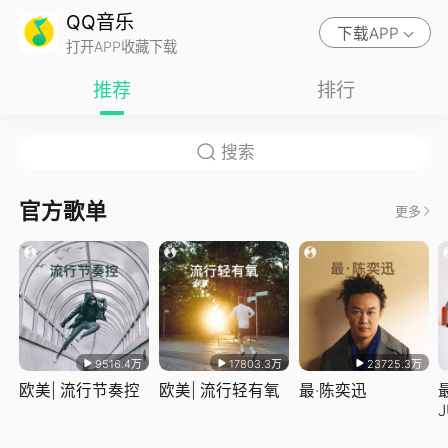
QQ音乐
下载APP
打开APP收藏下载
推荐
排行
官方歌单
更多
9516.4万
17803.3万
23725.3万
欧美| 流行节奏控
欧美| 流行轻有氧
最·陈奕迅
J