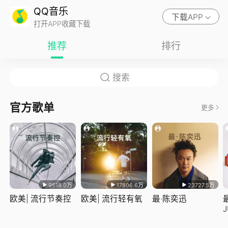
QQ音乐
下载APP
打开APP收藏下载
推荐
排行
官方歌单
更多
9518.0万
17806.6万
23727.5万
欧美| 流行节奏控
欧美| 流行轻有氧
最·陈奕迅
J