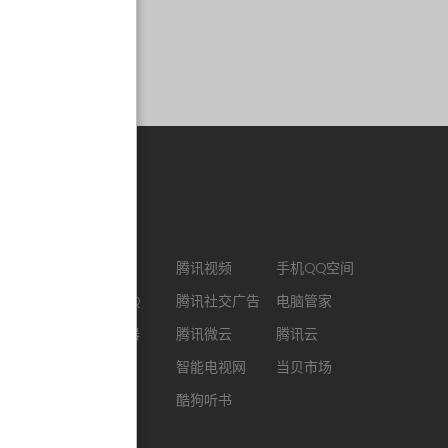
合作链接
CJ ENM
腾讯视频
手机QQ空间
最新版QQ
腾讯社交广告
电脑管家
QQ浏览器
腾讯微云
腾讯云
企鹅FM
智能电视网
当贝市场
酷我音乐
酷狗听书