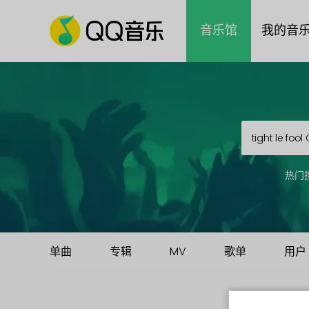
音乐馆
我的音
热门
单曲
专辑
MV
歌单
用户