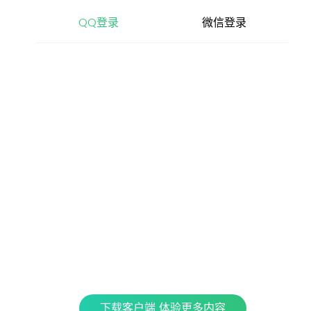
查看更多内容，请下载客户端
QQ登录
微信登录
立即下载
特色产品
全民K歌
银河音效
QPlay
Fan直播伴侣
车载互联
QQ演出
下载客户端 体验更多内容