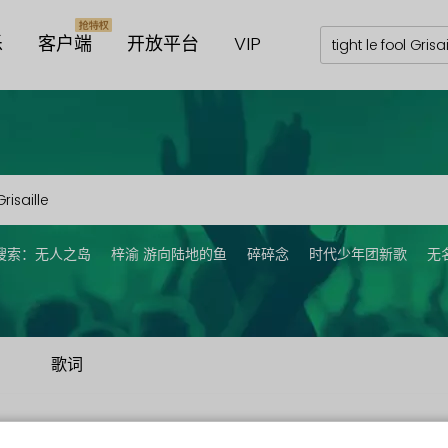
乐
客户端
开放平台
VIP
搜索：
无人之岛
梓渝 游向陆地的鱼
碎碎念
时代少年团新歌
无
歌词