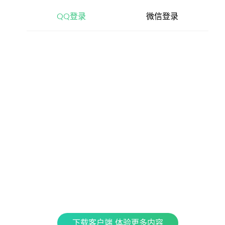
查看更多内容，请下载客户端
QQ登录
微信登录
立即下载
特色产品
全民K歌
银河音效
QPlay
Fan直播伴侣
车载互联
QQ演出
下载客户端 体验更多内容