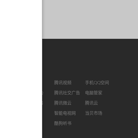
合作链接
CJ ENM
腾讯视频
手机QQ空间
最新版QQ
腾讯社交广告
电脑管家
QQ浏览器
腾讯微云
腾讯云
企鹅FM
智能电视网
当贝市场
酷我音乐
酷狗听书