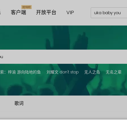
乐
客户端
开放平台
VIP
索：
梓渝 游向陆地的鱼
刘耀文 don't stop
无人之岛
无名之辈
歌词