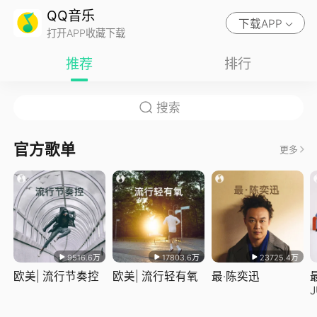
QQ音乐
下载APP
打开APP收藏下载
推荐
排行
官方歌单
更多
9516.6万
17803.6万
23725.4万
欧美| 流行节奏控
欧美| 流行轻有氧
最·陈奕迅
J