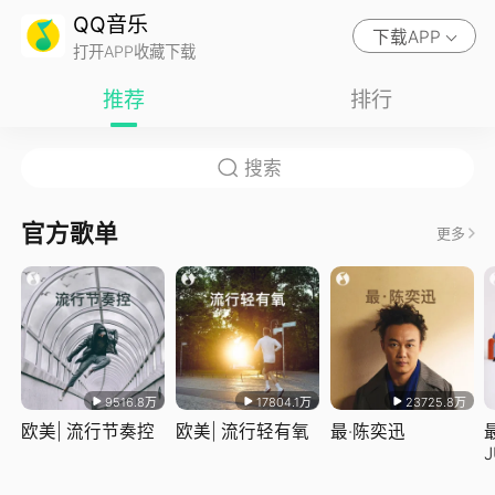
QQ音乐
下载APP
打开APP收藏下载
推荐
排行
官方歌单
更多
9516.8万
17804.1万
23725.8万
欧美| 流行节奏控
欧美| 流行轻有氧
最·陈奕迅
J