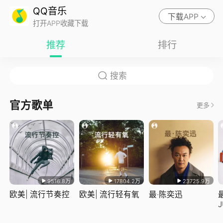
QQ音乐
下载APP
打开APP收藏下载
推荐
排行
官方歌单
更多
9516.8万
17804.2万
23725.9万
欧美| 流行节奏控
欧美| 流行轻有氧
最·陈奕迅
J