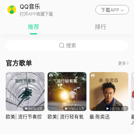
QQ音乐
下载APP
打开APP收藏下载
推荐
排行
官方歌单
更多
9516.4万
17803.5万
23725.3万
欧美| 流行节奏控
欧美| 流行轻有氧
最·陈奕迅
J