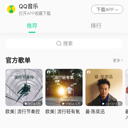
QQ音乐
下载APP
打开APP收藏下载
推荐
排行
官方歌单
更多
9518.1万
17806.6万
23727.5万
欧美| 流行节奏控
欧美| 流行轻有氧
最·陈奕迅
J