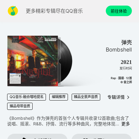
更多精彩专辑尽在QQ音乐
前往体验
弹壳
Bombshell
2021
发行时间
Rap · 国语 · 12首
© 音之邦
专辑详情
QQ音乐·融合嘻哈提名
编辑推荐
臻品全景声音质
臻品母带音质
《Bombshell》作为弹壳的首张个人专辑共收录12首歌曲;包含了
说唱、摇滚、R&B、抒情、流行等多种曲风，完整地体现...
更多