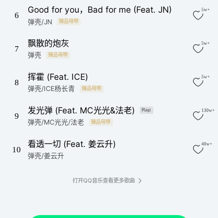
Good for you，Bad for me (Feat. JN)
5w+
6
弹壳/JN
臻品母带
飘散的炮灰
5w+
7
弹壳
臻品母带
挥霍 (Feat. ICE)
5w+
8
弹壳/ICE杨长青
臻品母带
发光弹 (Feat. MC光光&法老)
Rap
130w+
9
弹壳/MC光光/法老
臻品母带
看透一切 (Feat. 姜云升)
40w+
10
弹壳/姜云升
打开QQ音乐查看更多歌曲