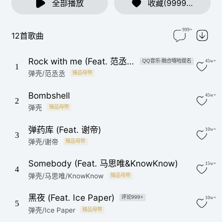
全部播放
收藏(9999+)
999+
12首歌曲
Rock with me (Feat. 范丞丞)
QQ音乐·融合嘻哈提名
45w+
1
弹壳/范丞丞
臻品母带
Bombshell
45w+
2
弹壳
臻品母带
弹药库 (Feat. 谢帝)
10w+
3
弹壳/谢帝
臻品母带
Somebody (Feat. 马思唯&KnowKnow)
15w+
4
弹壳/马思唯/KnowKnow
臻品母带
黑夜 (Feat. Ice Paper)
评论999+
10w+
5
弹壳/Ice Paper
臻品母带