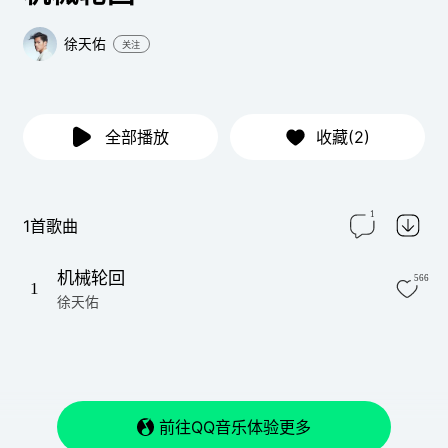
徐天佑
关注
全部播放
收藏(2)
1
1首歌曲
机械轮回
566
1
徐天佑
前往QQ音乐体验更多