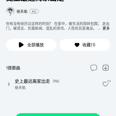
徐天佑
关注
你有没有经历过这样的时刻？ 在家中，被生活的琐碎包围； 走出
门，被谎言、负面新闻、混乱的资讯、人性的丑恶淹没。 ...
更多
全部播放
收藏(1)
1首歌曲
史上最远离家出走
Pop
221
1
徐天佑