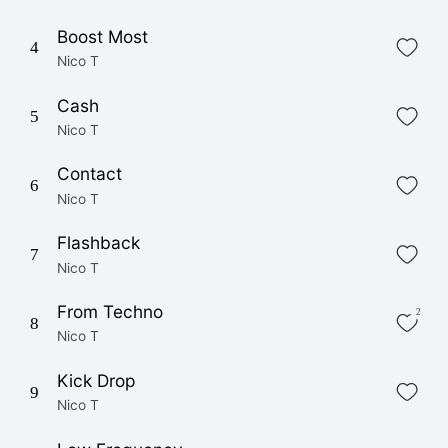
Boost Most
4
Nico T
Cash
5
Nico T
Contact
6
Nico T
Flashback
7
Nico T
From Techno
2
8
Nico T
Kick Drop
9
Nico T