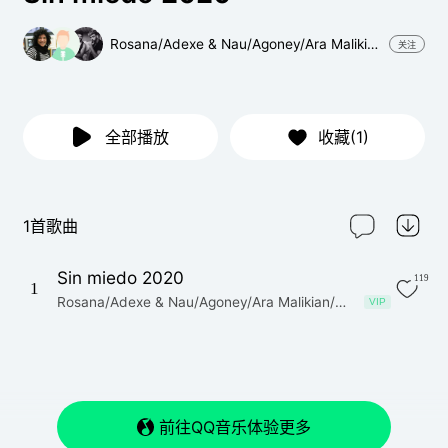
Rosana/Adexe & Nau/Agoney/Ara Malikian/Cristina Castaño/David Summers/Gian Marco/Ines Gaviria/Chambao/Luis Enrique/Marcela Morelo/Martina La Peligrosa/Pitingo/Rosario Flores/SanLuis/Sie7e/Soledad/Adriana Lucia/Alejandro Lerner/Alex Ubago/Andrés Cepeda/Coti/Efecto Pasillo/Luciano Pereyra/Macaco/Monica Naranjo/Pandora/Samo
关注
全部播放
收藏(1)
1首歌曲
Sin miedo 2020
119
1
Rosana/Adexe & Nau/Agoney/Ara Malikian/Cristina Castaño/David Summers/Gian Marco/Ines Gaviria/Chambao/Luis Enrique/Marcela Morelo/Martina La Peligrosa/Pitingo/Rosario Flores/SanLuis/Sie7e/Soledad/Adriana Lucia/Alejandro Lerner/Alex Ubago/Andrés Cepeda/Coti/Efecto Pasillo/Luciano Pereyra/Macaco/Monica Naranjo/Pandora/Samo
VIP
前往QQ音乐体验更多