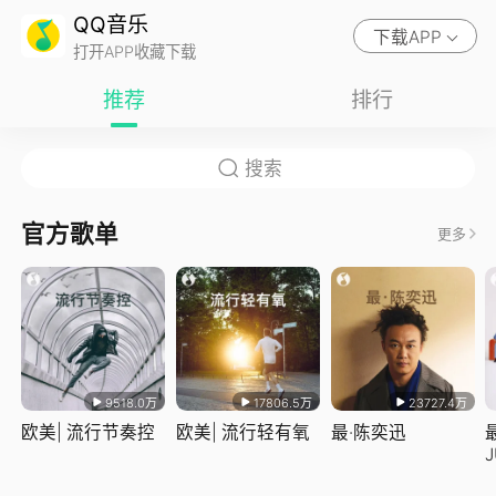
QQ音乐
下载APP
打开APP收藏下载
推荐
排行
官方歌单
更多
9518.0万
17806.5万
23727.4万
欧美| 流行节奏控
欧美| 流行轻有氧
最·陈奕迅
J