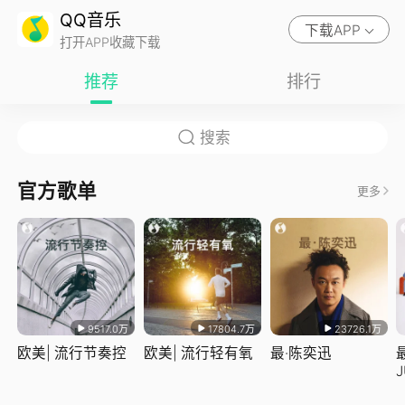
QQ音乐
下载APP
打开APP收藏下载
推荐
排行
官方歌单
更多
9517.0万
17804.7万
23726.1万
欧美| 流行节奏控
欧美| 流行轻有氧
最·陈奕迅
J