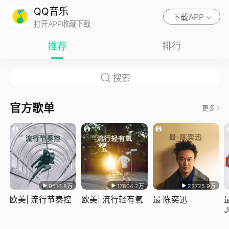
QQ音乐
下载APP
打开APP收藏下载
推荐
排行
官方歌单
更多
9516.8万
17804.2万
23725.9万
欧美| 流行节奏控
欧美| 流行轻有氧
最·陈奕迅
J