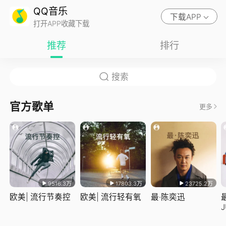
QQ音乐
下载APP
打开APP收藏下载
推荐
排行
官方歌单
更多
9516.3万
17803.3万
23725.2万
欧美| 流行节奏控
欧美| 流行轻有氧
最·陈奕迅
J