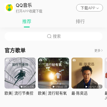
QQ音乐
下载APP
打开APP收藏下载
推荐
排行
官方歌单
更多
9517.7万
17806.1万
23727.2万
欧美| 流行节奏控
欧美| 流行轻有氧
最·陈奕迅
J