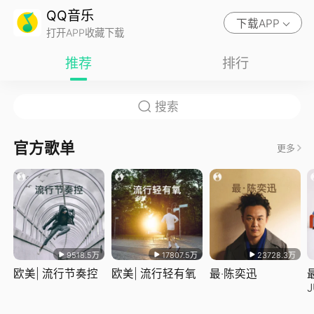
QQ音乐
下载APP
打开APP收藏下载
推荐
排行
官方歌单
更多
9518.5万
17807.5万
23728.3万
欧美| 流行节奏控
欧美| 流行轻有氧
最·陈奕迅
J