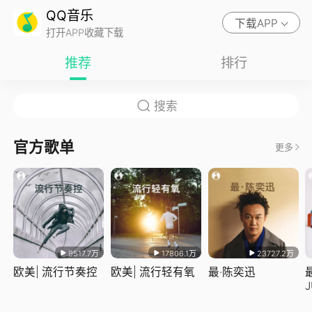
QQ音乐
下载APP
打开APP收藏下载
推荐
排行
官方歌单
更多
9517.7万
17806.1万
23727.2万
欧美| 流行节奏控
欧美| 流行轻有氧
最·陈奕迅
J