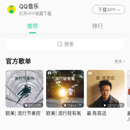
QQ音乐
下载APP
打开APP收藏下载
推荐
排行
官方歌单
更多
9517.7万
17806.1万
23727.2万
欧美| 流行节奏控
欧美| 流行轻有氧
最·陈奕迅
J