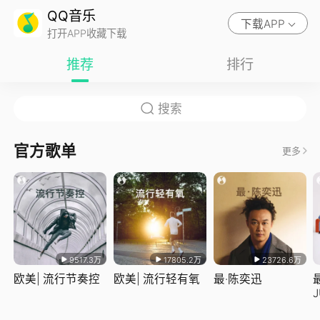
QQ音乐
下载APP
打开APP收藏下载
推荐
排行
官方歌单
更多
9517.3万
17805.2万
23726.6万
欧美| 流行节奏控
欧美| 流行轻有氧
最·陈奕迅
J