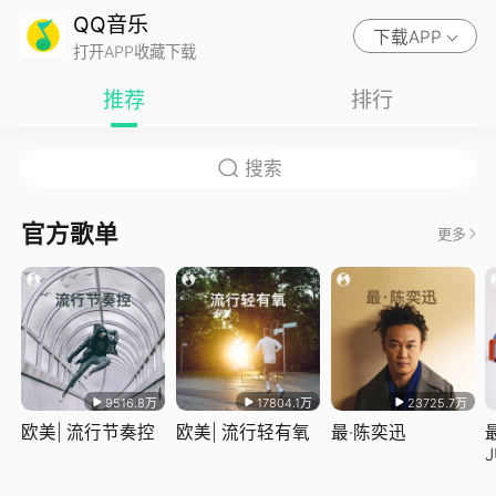
QQ音乐
下载APP
打开APP收藏下载
推荐
排行
官方歌单
更多
9516.8万
17804.1万
23725.7万
欧美| 流行节奏控
欧美| 流行轻有氧
最·陈奕迅
J