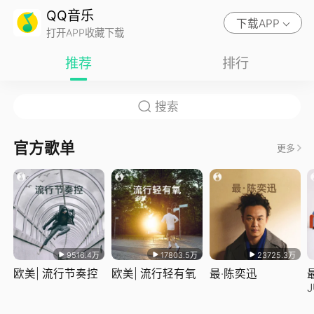
QQ音乐
下载APP
打开APP收藏下载
推荐
排行
官方歌单
更多
9516.4万
17803.5万
23725.3万
欧美| 流行节奏控
欧美| 流行轻有氧
最·陈奕迅
J