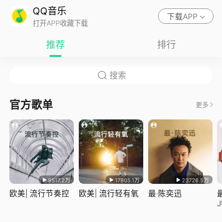
QQ音乐
下载APP
打开APP收藏下载
推荐
排行
官方歌单
更多
9517.2万
17805.1万
23726.5万
欧美| 流行节奏控
欧美| 流行轻有氧
最·陈奕迅
J