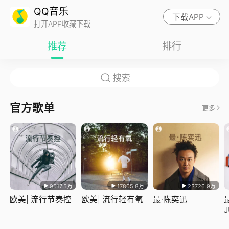
QQ音乐
下载APP
打开APP收藏下载
推荐
排行
官方歌单
更多
9517.5万
17805.8万
23726.9万
欧美| 流行节奏控
欧美| 流行轻有氧
最·陈奕迅
J