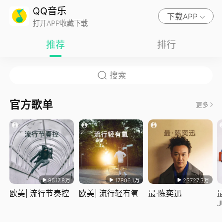
QQ音乐
下载APP
打开APP收藏下载
推荐
排行
官方歌单
更多
9517.8万
17806.1万
23727.3万
欧美| 流行节奏控
欧美| 流行轻有氧
最·陈奕迅
J