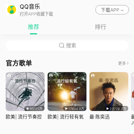
QQ音乐
下载APP
打开APP收藏下载
推荐
排行
官方歌单
更多
9517.1万
17804.9万
23726.3万
欧美| 流行节奏控
欧美| 流行轻有氧
最·陈奕迅
J