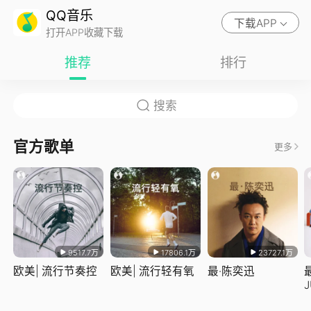
QQ音乐
下载APP
打开APP收藏下载
推荐
排行
官方歌单
更多
9517.7万
17806.1万
23727.1万
欧美| 流行节奏控
欧美| 流行轻有氧
最·陈奕迅
J