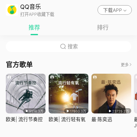
QQ音乐
下载APP
打开APP收藏下载
推荐
排行
官方歌单
更多
9516.3万
17803.3万
23725.2万
欧美| 流行节奏控
欧美| 流行轻有氧
最·陈奕迅
J