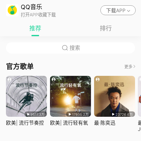
QQ音乐
下载APP
打开APP收藏下载
推荐
排行
官方歌单
更多
9517.3万
17805.2万
23726.6万
欧美| 流行节奏控
欧美| 流行轻有氧
最·陈奕迅
J