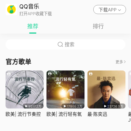
QQ音乐
下载APP
打开APP收藏下载
推荐
排行
官方歌单
更多
9517.2万
17805.2万
23726.5万
欧美| 流行节奏控
欧美| 流行轻有氧
最·陈奕迅
J