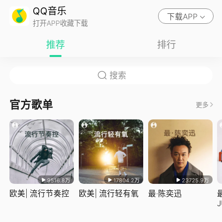
QQ音乐
下载APP
打开APP收藏下载
推荐
排行
官方歌单
更多
9516.8万
17804.2万
23725.9万
欧美| 流行节奏控
欧美| 流行轻有氧
最·陈奕迅
J